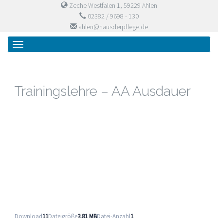
Zeche Westfalen 1, 59229 Ahlen
02382 / 9698 - 130
ahlen@hausderpflege.de
Primary
Skip
Haus der Pflege
to
Menu
content
Trainingslehre – AA Ausdauer
Download
11
Dateigröße
3.81 MB
Datei-Anzahl
1