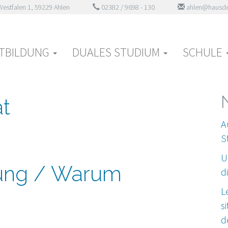
estfalen 1, 59229 Ahlen
02382 / 9698 - 130
ahlen@hausde
tem
TBILDUNG
DUALES STUDIUM
SCHULE
t
A
S
U
gung / Warum
d
L
s
d