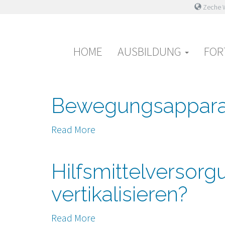
Zeche W
Primary
Skip
Haus der Pflege
Herz-kreislaufsys
to
Menu
content
HOME
AUSBILDUNG
FOR
Read More
Bewegungsappara
Read More
Hilfsmittelversor
vertikalisieren?
Read More