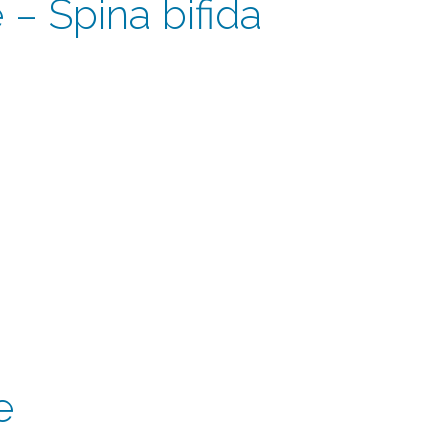
 – Spina bifida
e