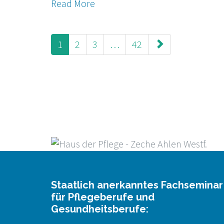
Read More
paging-
1
2
3
…
42
navigation
Staatlich anerkanntes Fachseminar
für Pflegeberufe und
Gesundheitsberufe: