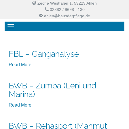
Zeche Westfalen 1, 59229 Ahlen
02382 / 9698 - 130
ahlen@hausderpflege.de
Primary
Skip
Haus der Pflege
Menu
to
content
FBL – Ganganalyse
Read More
BWB – Zumba (Leni und
Marina)
Read More
BWB – Rehasport (Mahmut