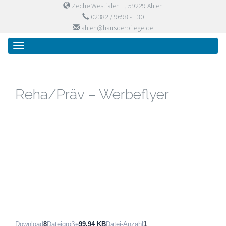
Zeche Westfalen 1, 59229 Ahlen
02382 / 9698 - 130
ahlen@hausderpflege.de
Primary
Skip
Haus der Pflege
to
Menu
content
Reha/Präv – Werbeflyer
Download
8
Dateigröße
99.94 KB
Datei-Anzahl
1