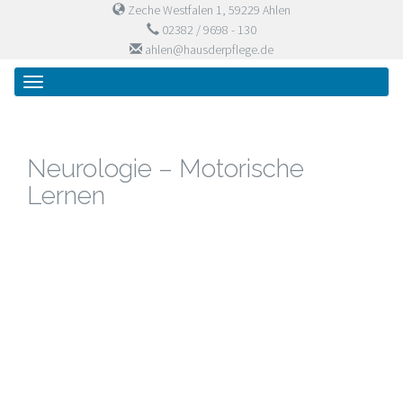
Zeche Westfalen 1, 59229 Ahlen
02382 / 9698 - 130
ahlen@hausderpflege.de
Primary
Skip
Haus der Pflege
to
Menu
content
Neurologie – Motorische
Lernen