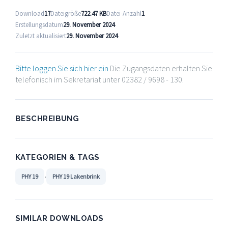
Download
17
Dateigröße
722.47 KB
Datei-Anzahl
1
Erstellungsdatum
29. November 2024
Zuletzt aktualisiert
29. November 2024
Bitte loggen Sie sich hier ein
Die Zugangsdaten erhalten Sie
telefonisch im Sekretariat unter 02382 / 9698 - 130.
BESCHREIBUNG
KATEGORIEN & TAGS
,
PHY 19
PHY 19 Lakenbrink
SIMILAR DOWNLOADS