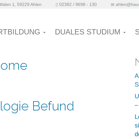
falen 1, 59229 Ahlen
02382 / 9698 - 130
ahlen@haus
dehntests
RTBILDUNG
DUALES STUDIUM
tome
A
S
U
logie Befund
–
L
s
d