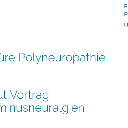
F
P
d
U
üre Polyneuropathie
t Vortrag
minusneuralgien