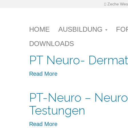
Zeche West
Primary
Skip
Haus der Pflege
PT Neuro- Nerven
to
Menu
content
HOME
AUSBILDUNG
FO
Read More
DOWNLOADS
PT Neuro- Derma
Read More
PT-Neuro – Neuro
Testungen
Read More