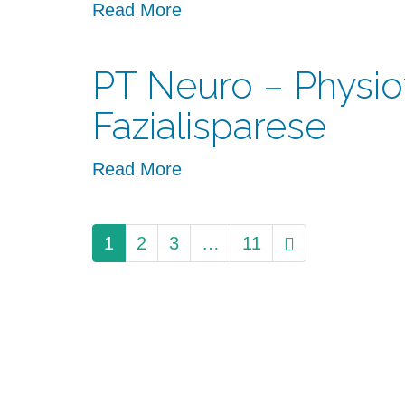
Read More
PT Neuro – Physio
Fazialisparese
Read More
paging-
1
2
3
…
11
navigation