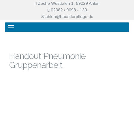
Zeche Westfalen 1, 59229 Ahlen
02382 / 9698 - 130
ahlen@hausderpflege.de
Primary
Skip
Haus der Pflege
Menu
to
content
Handout Pneumonie
Gruppenarbeit