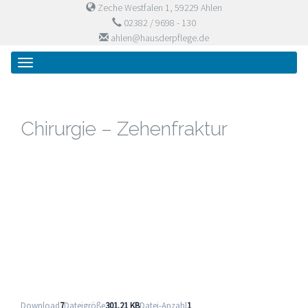
Zeche Westfalen 1, 59229 Ahlen
02382 / 9698 - 130
ahlen@hausderpflege.de
Primary
Skip
Haus der Pflege
to
Menu
content
Chirurgie – Zehenfraktur
Download
7
Dateigröße
301.21 KB
Datei-Anzahl
1