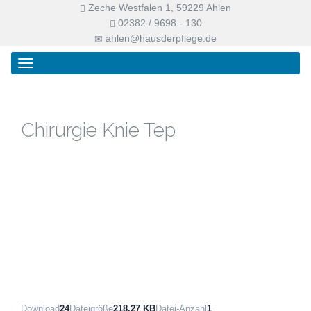
Zeche Westfalen 1, 59229 Ahlen
02382 / 9698 - 130
ahlen@hausderpflege.de
Primary
Skip
Haus der Pflege
Menu
to
content
Chirurgie Knie Tep
Download
24
Dateigröße
218.27 KB
Datei-Anzahl
1