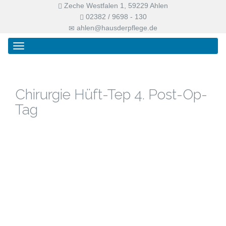
Zeche Westfalen 1, 59229 Ahlen
02382 / 9698 - 130
ahlen@hausderpflege.de
Primary
Skip
Haus der Pflege
Menu
to
content
Chirurgie Hüft-Tep 4. Post-Op-
Tag