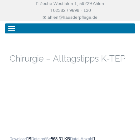
Zeche Westfalen 1, 59229 Ahlen
02382 / 9698 - 130
ahlen@hausderpflege.de
Primary
Skip
Haus der Pflege
Menu
to
content
Chirurgie – Alltagstipps K-TEP
Download
19
Dateigröße
568.31 KB
Datei-Anzahl
1