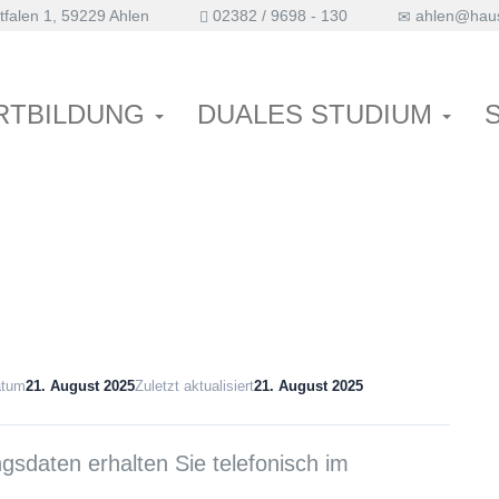
falen 1, 59229 Ahlen
02382 / 9698 - 130
ahlen@haus
i und Marina)
RTBILDUNG
DUALES STUDIUM
atum
21. August 2025
Zuletzt aktualisiert
21. August 2025
sdaten erhalten Sie telefonisch im