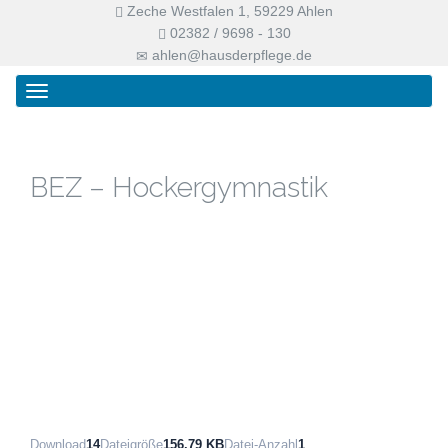
Zeche Westfalen 1, 59229 Ahlen
02382 / 9698 - 130
ahlen@hausderpflege.de
Primary
Skip
Haus der Pflege
Menu
to
content
BEZ – Hockergymnastik
Download
14
Dateigröße
156.79 KB
Datei-Anzahl
1