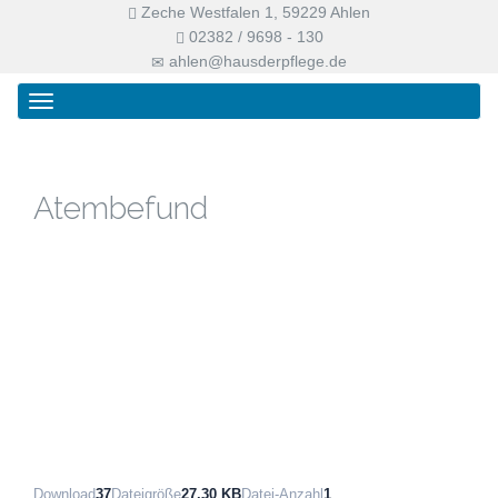
Zeche Westfalen 1, 59229 Ahlen
02382 / 9698 - 130
ahlen@hausderpflege.de
Primary
Skip
Haus der Pflege
Menu
to
content
Atembefund
Download
37
Dateigröße
27.30 KB
Datei-Anzahl
1