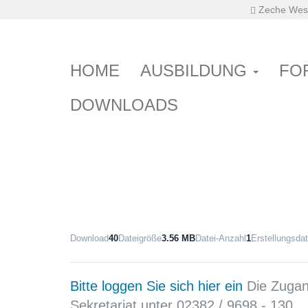
Zeche West
Primary
Skip
Haus der Pflege
Der Schultergürtel
to
Menu
content
HOME
AUSBILDUNG
FO
DOWNLOADS
Download
40
Dateigröße
3.56 MB
Datei-Anzahl
1
Erstellungsda
Bitte loggen Sie sich hier ein
Die Zugang
Sekretariat unter 02382 / 9698 - 130.