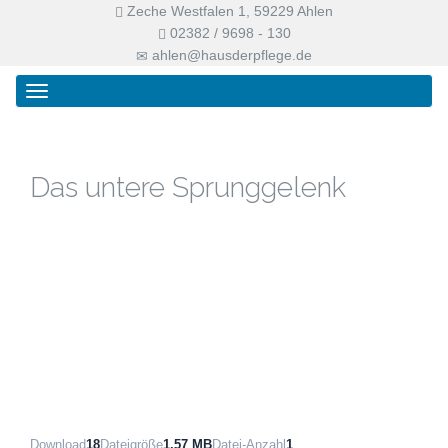
Zeche Westfalen 1, 59229 Ahlen
02382 / 9698 - 130
ahlen@hausderpflege.de
Primary
Skip
Haus der Pflege
Menu
to
content
Das untere Sprunggelenk
Download
18
Dateigröße
1.57 MB
Datei-Anzahl
1