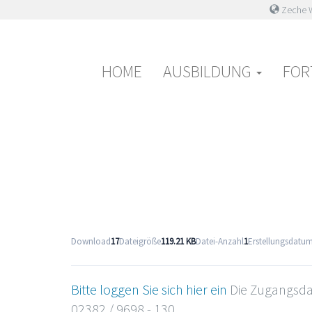
Zeche W
Primary
Skip
Haus der Pflege
Das Großhirn
to
Menu
content
HOME
AUSBILDUNG
FOR
Download
17
Dateigröße
119.21 KB
Datei-Anzahl
1
Erstellungsdatu
Bitte loggen Sie sich hier ein
Die Zugangsdat
02382 / 9698 - 130.