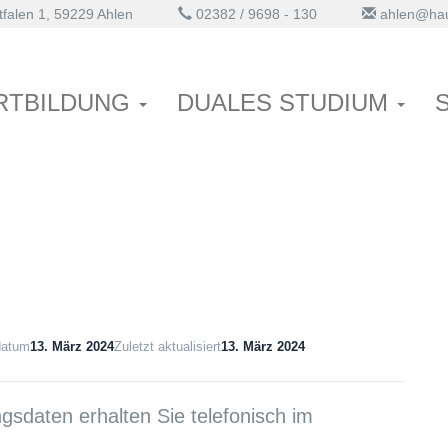
alen 1, 59229 Ahlen
02382 / 9698 - 130
ahlen@hau
OMA Ruptur
RTBILDUNG
DUALES STUDIUM
datum
13. März 2024
Zuletzt aktualisiert
13. März 2024
sdaten erhalten Sie telefonisch im