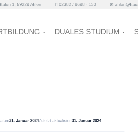
falen 1, 59229 Ahlen
02382 / 9698 - 130
ahlen@haus
uppenarbeit
RTBILDUNG
DUALES STUDIUM
us# 2. Tag postop.
datum
31. Januar 2024
Zuletzt aktualisiert
31. Januar 2024