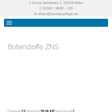
Zeche Westfalen 1, 59229 Ahlen
02382 / 9698 - 130
ahlen@hausderpflege.de
Primary
Skip
Haus der Pflege
Menu
to
content
Botenstoffe ZNS
Download
13
Dateigröße
99.06 KB
Datei-Anzahl
1