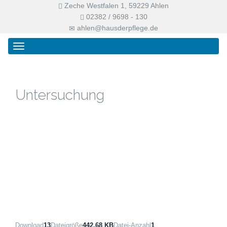
Zeche Westfalen 1, 59229 Ahlen
02382 / 9698 - 130
ahlen@hausderpflege.de
Primary
Skip
Haus der Pflege
Menu
to
content
Untersuchung
Download
13
Dateigröße
442.68 KB
Datei-Anzahl
1