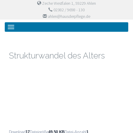
Zeche Westfalen 1, 59229 Ahlen
02382 / 9698 - 130
ahlen@hausderpflege.de
Primary
Skip
Haus der Pflege
to
Menu
content
Strukturwandel des Alters
Download
17
Dateigröße
49.50 KB
Datei-Anzahl
1