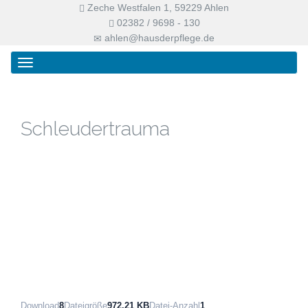
Zeche Westfalen 1, 59229 Ahlen
02382 / 9698 - 130
ahlen@hausderpflege.de
Primary
Skip
Haus der Pflege
Menu
to
content
Schleudertrauma
Download
8
Dateigröße
972.21 KB
Datei-Anzahl
1