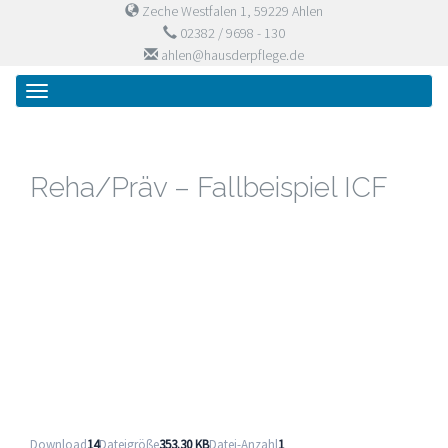
Zeche Westfalen 1, 59229 Ahlen
02382 / 9698 - 130
ahlen@hausderpflege.de
Primary
Skip
Haus der Pflege
to
Menu
content
Reha/Präv – Fallbeispiel ICF
Download
14
Dateigröße
353.30 KB
Datei-Anzahl
1