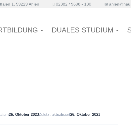
falen 1, 59229 Ahlen
02382 / 9698 - 130
ahlen@haus
nung und -
RTBILDUNG
DUALES STUDIUM
datum
26. Oktober 2023
Zuletzt aktualisiert
26. Oktober 2023