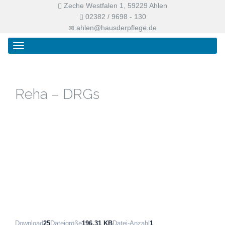
Zeche Westfalen 1, 59229 Ahlen
02382 / 9698 - 130
ahlen@hausderpflege.de
Primary
Skip
Haus der Pflege
Menu
to
content
Reha – DRGs
Download
25
Dateigröße
196.31 KB
Datei-Anzahl
1