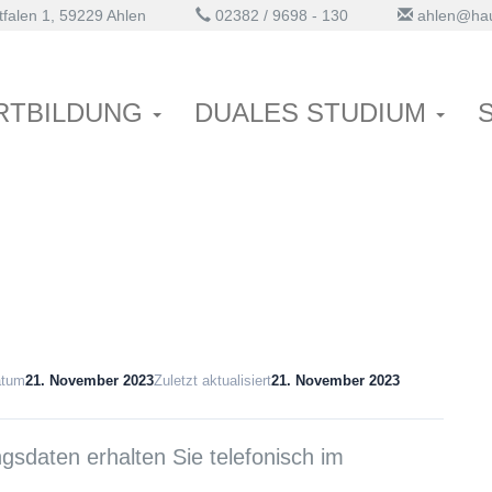
alen 1, 59229 Ahlen
02382 / 9698 - 130
ahlen@hau
d stationäre Reha 1
RTBILDUNG
DUALES STUDIUM
atum
21. November 2023
Zuletzt aktualisiert
21. November 2023
sdaten erhalten Sie telefonisch im