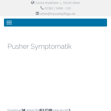
Zeche Westfalen 1, 59229 Ahlen
02382 / 9698 - 130
ahlen@hausderpflege.de
Primary
Skip
Haus der Pflege
to
Menu
content
Pusher Symptomatik
Download
34
Dateigröße
813.27 KB
Datei-Anzahl
1