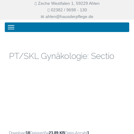
Zeche Westfalen 1, 59229 Ahlen
02382 / 9698 - 130
ahlen@hausderpflege.de
Primary
Skip
Haus der Pflege
Menu
to
content
PT/SKL Gynäkologie: Sectio
Download
18
Dateigröße
23.89 KB
Datei-Anzahl
1