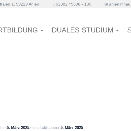
falen 1, 59229 Ahlen
02382 / 9698 - 130
ahlen@haus
therapeutische
RTBILDUNG
DUALES STUDIUM
rapie und ihre
atum
5. März 2025
Zuletzt aktualisiert
5. März 2025