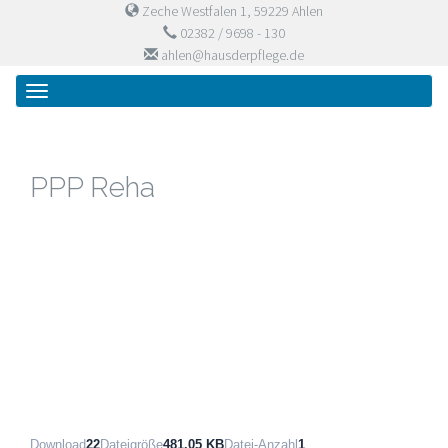
Zeche Westfalen 1, 59229 Ahlen
02382 / 9698 - 130
ahlen@hausderpflege.de
Primary
Skip
Haus der Pflege
to
Menu
content
PPP Reha
Download
22
Dateigröße
481.05 KB
Datei-Anzahl
1