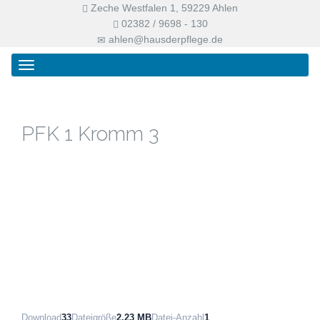
Zeche Westfalen 1, 59229 Ahlen
02382 / 9698 - 130
ahlen@hausderpflege.de
Primary
Skip
Haus der Pflege
Menu
to
content
PFK 1 Kromm 3
Download
33
Dateigröße
2.23 MB
Datei-Anzahl
1