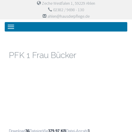
Zeche Westfalen 1, 59229 Ahlen
02382 / 9698 - 130
ahlen@hausderpflege.de
Primary
Skip
Haus der Pflege
to
Menu
content
PFK 1 Frau Bücker
Download
36
Dateigröße
379.97 KB
Datei-Anzahl
1