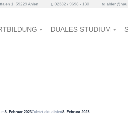
falen 1, 59229 Ahlen
02382 / 9698 - 130
ahlen@haus
mphödem & kardiales
RTBILDUNG
DUALES STUDIUM
tum
8. Februar 2023
Zuletzt aktualisiert
8. Februar 2023