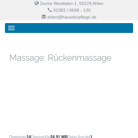
Zeche Westfalen 1, 59229 Ahlen
02382 / 9698 - 130
ahlen@hausderpflege.de
Primary
Skip
Haus der Pflege
Menu
to
content
Massage: Rückenmassage
Download
14
Dateigröße
24.91 MB
Datei-Anzahl
1