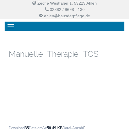
Zeche Westfalen 1, 59229 Ahlen
02382 / 9698 - 130
ahlen@hausderpflege.de
Primary
Skip
Haus der Pflege
Menu
to
content
Manuelle_Therapie_TOS
Download
35
Dateigröße
58.49 KB
Datei-Anzahl
1