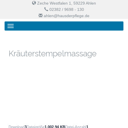
Zeche Westfalen 1, 59229 Ahlen
02382 / 9698 - 130
ahlen@hausderpflege.de
Primary
Skip
Haus der Pflege
Menu
to
content
Kräuterstempelmassage
Download
3
Dateigröße
1,002.94 KB
Datei-Anzahl
1