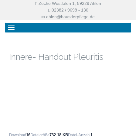
Zeche Westfalen 1, 59229 Ahlen
02382 / 9698 - 130
ahlen@hausderpflege.de
Primary
Skip
Haus der Pflege
Menu
to
content
Innere- Handout Pleuritis
Download
16
Dateigröße
732.18 KB
Datei-Anzahl
1