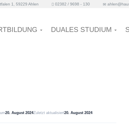
falen 1, 59229 Ahlen
02382 / 9698 - 130
ahlen@haus
egung und Atmung bei
RTBILDUNG
DUALES STUDIUM
tum
20. August 2024
Zuletzt aktualisiert
20. August 2024