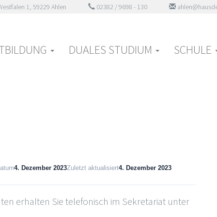
estfalen 1, 59229 Ahlen
02382 / 9698 - 130
ahlen@hausde
beim Kind Handout
TBILDUNG
DUALES STUDIUM
SCHULE
datum
4. Dezember 2023
Zuletzt aktualisiert
4. Dezember 2023
en erhalten Sie telefonisch im Sekretariat unter