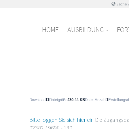
Zeche W
Primary
Skip
Haus der Pflege
Geburtstraumata 
to
Menu
content
HOME
AUSBILDUNG
FOR
Download
11
Dateigröße
430.44 KB
Datei-Anzahl
1
Erstellungs
Bitte loggen Sie sich hier ein
Die Zugangsdat
02382 / 9698 - 130.