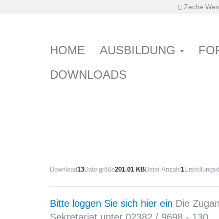
Zeche West
Primary
Skip
Haus der Pflege
Ganganalyse
to
Menu
content
HOME
AUSBILDUNG
FO
DOWNLOADS
Download
13
Dateigröße
201.01 KB
Datei-Anzahl
1
Erstellungs
Bitte loggen Sie sich hier ein
Die Zugang
Sekretariat unter 02382 / 9698 - 130.