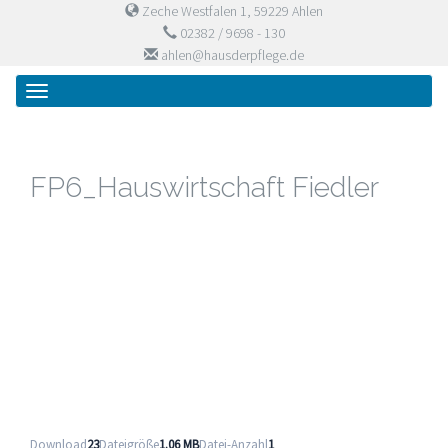
Zeche Westfalen 1, 59229 Ahlen
02382 / 9698 - 130
ahlen@hausderpflege.de
Primary
Skip
Haus der Pflege
to
Menu
content
FP6_Hauswirtschaft Fiedler
Download
23
Dateigröße
1.06 MB
Datei-Anzahl
1