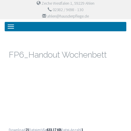
Zeche Westfalen 1, 59229 Ahlen
02382 / 9698 - 130
ahlen@hausderpflege.de
Primary
Skip
Haus der Pflege
to
Menu
content
FP6_Handout Wochenbett
Download
21
Dateigröße
633.17 KB
Datei-Anzahl
1