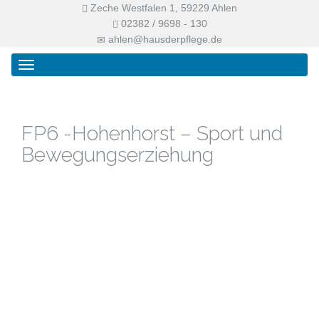
Zeche Westfalen 1, 59229 Ahlen
02382 / 9698 - 130
ahlen@hausderpflege.de
Primary
Skip
Haus der Pflege
Menu
to
content
FP6 -Hohenhorst – Sport und
Bewegungserziehung