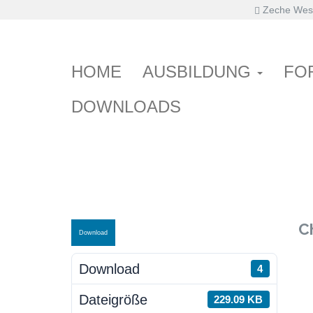
Zeche West
Primary
Skip
Haus der Pflege
Chirurgie – VKB 
to
Menu
content
HOME
AUSBILDUNG
FO
DOWNLOADS
C
Download
Download
4
Dateigröße
229.09 KB