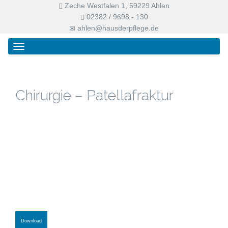
Zeche Westfalen 1, 59229 Ahlen
02382 / 9698 - 130
ahlen@hausderpflege.de
Primary
Skip
Haus der Pflege
Menu
to
content
Chirurgie – Patellafraktur
Download