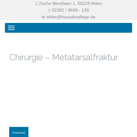
Zeche Westfalen 1, 59229 Ahlen
02382 / 9698 - 130
ahlen@hausderpflege.de
Primary
Skip
Haus der Pflege
Menu
to
content
Chirurgie – Metatarsalfraktur
Download