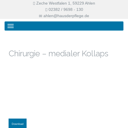
Zeche Westfalen 1, 59229 Ahlen
02382 / 9698 - 130
ahlen@hausderpflege.de
Primary
Skip
Haus der Pflege
Menu
to
content
Chirurgie – medialer Kollaps
Download