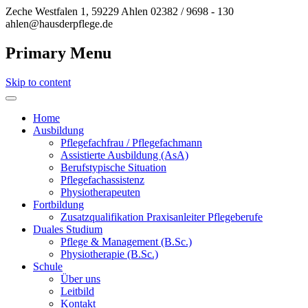
Zeche Westfalen 1, 59229 Ahlen
02382 / 9698 - 130
ahlen@hausderpflege.de
Primary Menu
Skip to content
Haus der Pflege
Home
Ausbildung
Pflegefachfrau / Pflegefachmann
Assistierte Ausbildung (AsA)
Berufstypische Situation
Pflegefachassistenz
Physiotherapeuten
Fortbildung
Zusatzqualifikation Praxisanleiter Pflegeberufe
Duales Studium
Pflege & Management (B.Sc.)
Physiotherapie (B.Sc.)
Schule
Über uns
Leitbild
Kontakt