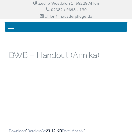
Zeche Westfalen 1, 59229 Ahlen
02382 / 9698 - 130
ahlen@hausderpflege.de
Primary
Skip
Haus der Pflege
Menu
to
content
BWB – Handout (Annika)
Download
6
Dateigröße
23.12 KB
Datei-Anzahl
1